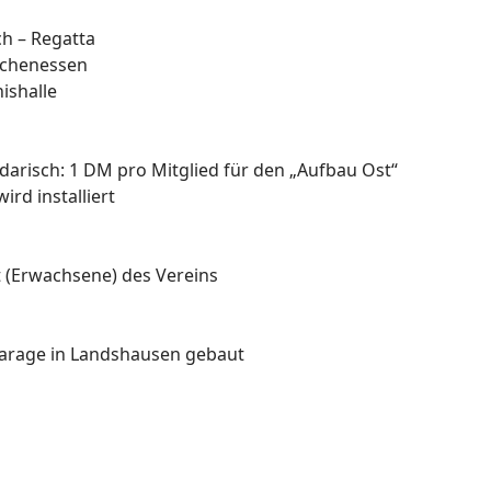
ch – Regatta
uchenessen
ishalle
idarisch: 1 DM pro Mitglied für den „Aufbau Ost“
rd installiert
t (Erwachsene) des Vereins
Garage in Landshausen gebaut