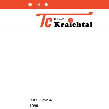
s.
Seite 3 von 4
1990