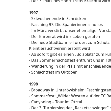
- Der 3. Platz des Sport Treffs Kraichtal wi
1997
- Skiwochenende in Schröcken
- Fasching 97: Die Spanierinnen sind los
- Im März verstirbt unser ehemaliger Vorst
- Der Ehrenrat wird ins Leben gerufen
- Die neue Stadtbahn erfordert zum Schutz
Kleintierzuchtverein erstellt wird
- Ab sofort gibt es einen „Bolzplatz“ zum Fu
- Das Sommernachtsfest entführt uns in 10
- Wanderung in der Pfalz mit anschließend
- Schlachtfest im Oktober
1998
- Broadway in Unteröwisheim: Faschingstanz 
- Sommerfest: „Wilder Westen auf der TC R
- Canyoning – Tour im Ötztal
- Der 3. Turniersieg der „Racketschwinger