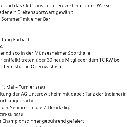
ätze und das Clubhaus in Unteröwisheim unter Wasser
ieder ein Breitensportwart gewählt
r Sommer“ mit einer Bar
ichtung Forbach
55
ugenddisco in der Münzesheimer Sporthalle
entfällt) treten über 30 neue Mitglieder dem TC RW bei
z: Tennisball in Oberöwisheim
1. Mai – Turnier statt
altung der AG Unteröwisheim mit dabei: Tanz der Indianeri
lkorb angebracht
 der Senioren in die 2. Bezirksliga
ezirksklasse
nem Championsdinner gebührend gefeiert