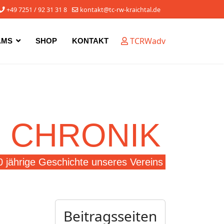
+49 7251 / 92 31 31 8
kontakt@tc-rw-kraichtal.de
TCRWadv
AMS
SHOP
KONTAKT
CHRONIK
50 jährige Geschichte unseres Vereins
Beitragsseiten