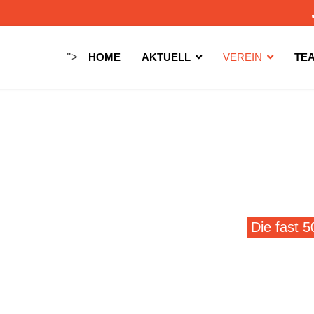
">
HOME
AKTUELL
VEREIN
TE
Die fast 