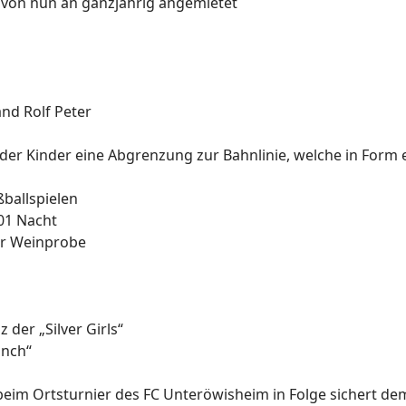
rd von nun an ganzjährig angemietet
and Rolf Peter
 der Kinder eine Abgrenzung zur Bahnlinie, welche in For
ßballspielen
01 Nacht
er Weinprobe
der „Silver Girls“
anch“
“ beim Ortsturnier des FC Unteröwisheim in Folge sichert 