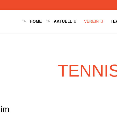
">
">
HOME
AKTUELL
VEREIN
TE
TENNI
eim