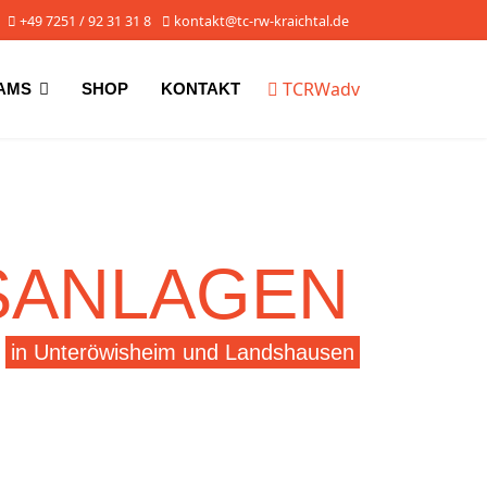
+49 7251 / 92 31 31 8
kontakt@tc-rw-kraichtal.de
TCRWadv
AMS
SHOP
KONTAKT
SANLAGEN
in Unteröwisheim und Landshausen