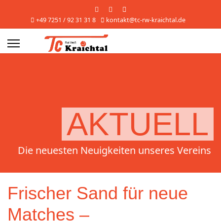
+49 7251 / 92 31 31 8
kontakt@tc-rw-kraichtal.de
s.
AKTUELL
Die neuesten Neuigkeiten unseres Vereins
Frischer Sand für neue
Matches –